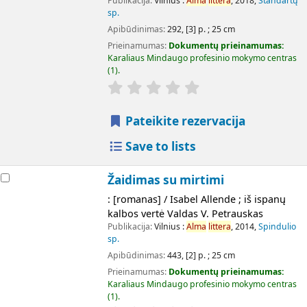
Publikacija:
Vilnius :
Alma
littera
, 2018,
Standartų
sp.
Apibūdinimas:
292, [3] p. ; 25 cm
Prieinamumas:
Dokumentų prieinamumas:
Karaliaus Mindaugo profesinio mokymo centras
(1).
Pateikite rezervacija
Save to lists
Žaidimas su mirtimi
: [romanas] / Isabel Allende ; iš ispanų
kalbos vertė Valdas V. Petrauskas
Publikacija:
Vilnius :
Alma
littera
, 2014,
Spindulio
sp.
Apibūdinimas:
443, [2] p. ; 25 cm
Prieinamumas:
Dokumentų prieinamumas:
Karaliaus Mindaugo profesinio mokymo centras
(1).