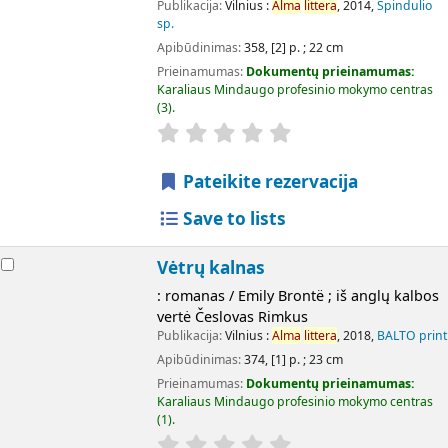
Publikacija:
Vilnius :
Alma
littera
, 2014,
Spindulio
sp.
Apibūdinimas:
358, [2] p. ; 22 cm
Prieinamumas:
Dokumentų prieinamumas:
Karaliaus Mindaugo profesinio mokymo centras
(3).
Pateikite rezervacija
Save to lists
Vėtrų kalnas
: romanas / Emily Brontë ; iš anglų kalbos
vertė Česlovas Rimkus
Publikacija:
Vilnius :
Alma
littera
, 2018,
BALTO print
Apibūdinimas:
374, [1] p. ; 23 cm
Prieinamumas:
Dokumentų prieinamumas:
Karaliaus Mindaugo profesinio mokymo centras
(1).