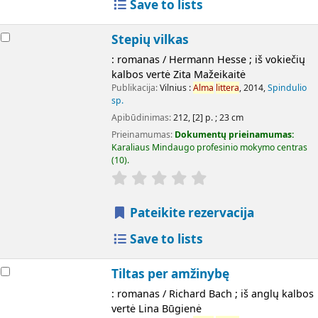
Save to lists
Stepių vilkas
: romanas / Hermann Hesse ; iš vokiečių
kalbos vertė Zita Mažeikaitė
Publikacija:
Vilnius :
Alma
littera
, 2014,
Spindulio
sp.
Apibūdinimas:
212, [2] p. ; 23 cm
Prieinamumas:
Dokumentų prieinamumas:
Karaliaus Mindaugo profesinio mokymo centras
(10).
Pateikite rezervacija
Save to lists
Tiltas per amžinybę
: romanas / Richard Bach ; iš anglų kalbos
vertė Lina Būgienė