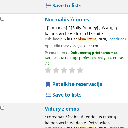
Save to lists
Normalūs žmonės
: [romanas] / [Sally Rooney] ; iš anglų
kalbos vertė Viktorija Uzėlaitė
Publikacija:
Vilnius :
Alma
littera
, 2020,
ScandBook
Apibūdinimas:
236, [3] p. ; 22 cm
Prieinamumas:
Dokumentų prieinamumas:
Karaliaus Mindaugo profesinio mokymo centras
(1).
Pateikite rezervacija
Save to lists
Vidury žiemos
: romanas / Isabel Allende ; iš ispanų
kalbos vertė Valdas V. Petrauskas