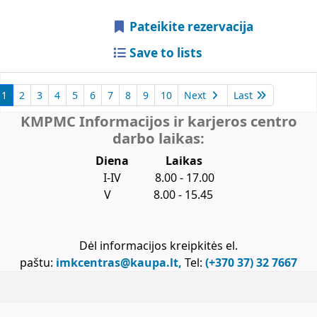
Pateikite rezervacija
Save to lists
1
2
3
4
5
6
7
8
9
10
Next
Last
KMPMC Informacijos ir karjeros centro
darbo laikas:
Diena
Laikas
I-IV 8.00 - 17.00
V 8.00 - 15.45
Dėl informacijos kreipkitės el.
paštu:
imkcentras@kaupa.lt,
Tel:
(+370 37) 32 7667