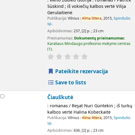
Süskind ; iš vokiečių kalbos vertė Vilija
Gerulaitienė
Publikacija:
Vilnius :
Alma
littera
, 2015,
Spindulio
sp.
Apibūdinimas:
237, [2] p. ; 23 cm
Prieinamumas:
Dokumentų prieinamumas:
Karaliaus Mindaugo profesinio mokymo centras
(1).
Pateikite rezervacija
Save to lists
Čiauškutė
: romanas / Reşat Nuri Güntekin ; iš turkų
kalbos vertė Halina Kobeckaitė
Publikacija:
Vilnius :
Alma
littera
, 2015,
Spindulio
sp.
Apibūdinimas:
436, [2] p. ; 23 cm