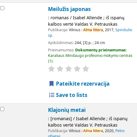
Meilužis japonas
: romanas / Isabel Allende ; iš ispanų
kalbos vertė Valdas V. Petrauskas
Publikacija:
Vilnius :
Alma
littera
, 2017,
Spindulio
sp.
Apibūdinimas:
244, [3] p. ; 24 cm
Prieinamumas:
Dokumentų prieinamumas:
Karaliaus Mindaugo profesinio mokymo centras
(1).
Pateikite rezervacija
Save to lists
Klajonių metai
: [romanas] / Isabel Allende ; iš ispanų
kalbos vertė Valdas V. Petrauskas
Publikacija:
Vilnius :
Alma
littera
, 2020,
Petro
ofsetas