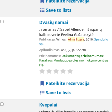
Pateikite rezervacija
Save to lists
Dvasių namai
: romanas / Isabel Allende ; iš ispanų
kalbos vertė Evelina Gužauskytė
Publikacija:
Vilnius :
Alma
littera
, 2016,
Spindulio
sp.
Apibūdinimas:
453, [2] p. ; 22 cm
Prieinamumas:
Dokumentų prieinamumas:
Karaliaus Mindaugo profesinio mokymo centras
(1).
Pateikite rezervacija
Save to lists
Kvepalai
: vieno žudiko istorija : romanas / Patrick