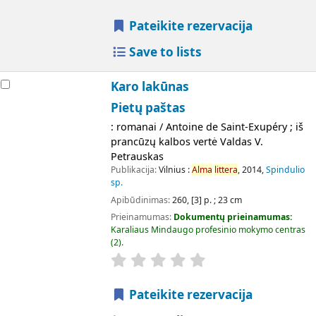
Pateikite rezervacija
Save to lists
Karo lakūnas
Pietų paštas
: romanai / Antoine de Saint-Exupéry ; iš
prancūzų kalbos vertė Valdas V.
Petrauskas
Publikacija:
Vilnius :
Alma
littera
, 2014,
Spindulio
sp.
Apibūdinimas:
260, [3] p. ; 23 cm
Prieinamumas:
Dokumentų prieinamumas:
Karaliaus Mindaugo profesinio mokymo centras
(2).
Pateikite rezervacija