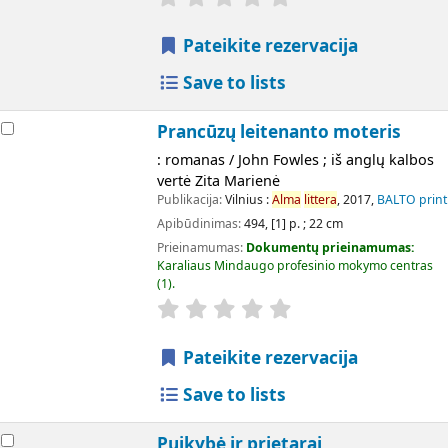
Pateikite rezervacija
Save to lists
Prancūzų leitenanto moteris
: romanas / John Fowles ; iš anglų kalbos
vertė Zita Marienė
Publikacija:
Vilnius :
Alma
littera
, 2017,
BALTO print
Apibūdinimas:
494, [1] p. ; 22 cm
Prieinamumas:
Dokumentų prieinamumas:
Karaliaus Mindaugo profesinio mokymo centras
(1).
Pateikite rezervacija
Save to lists
Puikybė ir prietarai