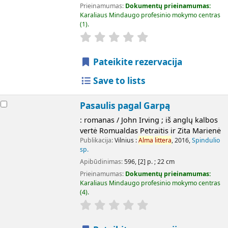
Prieinamumas:
Dokumentų prieinamumas:
Karaliaus Mindaugo profesinio mokymo centras
(1).
Pateikite rezervacija
Save to lists
Pasaulis pagal Garpą
: romanas / John Irving ; iš anglų kalbos
vertė Romualdas Petraitis ir Zita Marienė
Publikacija:
Vilnius :
Alma
littera
, 2016,
Spindulio
sp.
Apibūdinimas:
596, [2] p. ; 22 cm
Prieinamumas:
Dokumentų prieinamumas:
Karaliaus Mindaugo profesinio mokymo centras
(4).