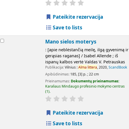
Pateikite rezervacija
Save to lists
Mano sielos moterys
: [apie neblėstančią meilę, ilgą gyvenimą ir
gerąsias raganas] / Isabel Allende ; iš
ispanų kalbos vertė Valdas V. Petrauskas
Publikacija:
Vilnius :
Alma
littera
, 2020,
ScandBook
Apibūdinimas:
185, [3] p. ; 22 cm
Prieinamumas:
Dokumentų prieinamumas:
Karaliaus Mindaugo profesinio mokymo centras
(1).
Pateikite rezervacija
Save to lists