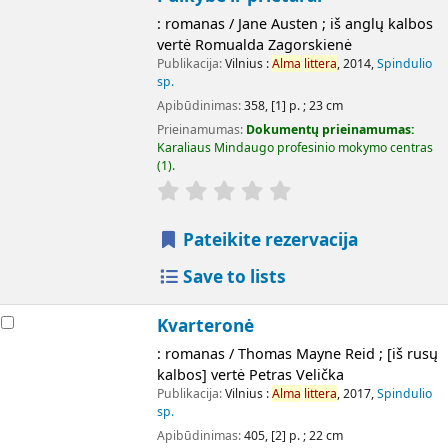
: romanas / Jane Austen ; iš anglų kalbos
vertė Romualda Zagorskienė
Publikacija:
Vilnius :
Alma
littera
, 2014,
Spindulio
sp.
Apibūdinimas:
358, [1] p. ; 23 cm
Prieinamumas:
Dokumentų prieinamumas:
Karaliaus Mindaugo profesinio mokymo centras
(1).
Pateikite rezervacija
Save to lists
Kvarteronė
: romanas / Thomas Mayne Reid ; [iš rusų
kalbos] vertė Petras Velička
Publikacija:
Vilnius :
Alma
littera
, 2017,
Spindulio
sp.
Apibūdinimas:
405, [2] p. ; 22 cm