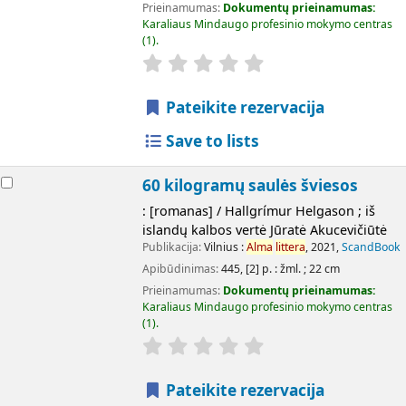
Prieinamumas:
Dokumentų prieinamumas:
Karaliaus Mindaugo profesinio mokymo centras
(1).
Pateikite rezervacija
Save to lists
60 kilogramų saulės šviesos
: [romanas] / Hallgrímur Helgason ; iš
islandų kalbos vertė Jūratė Akucevičiūtė
Publikacija:
Vilnius :
Alma
littera
, 2021,
ScandBook
Apibūdinimas:
445, [2] p. : žml. ; 22 cm
Prieinamumas:
Dokumentų prieinamumas:
Karaliaus Mindaugo profesinio mokymo centras
(1).
Pateikite rezervacija