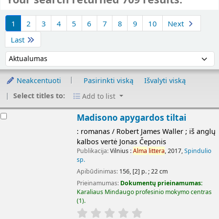
Rikiuoti
1
2
3
4
5
6
7
8
9
10
Next
Last
Rikiuoti pagal:
Neakcentuoti
Pasirinkti viską
Išvalyti viską
Select titles to:
Add to list
Rezultatai
Madisono apygardos tiltai
: romanas / Robert James Waller ; iš anglų
kalbos vertė Jonas Čeponis
Publikacija:
Vilnius :
Alma
littera
, 2017,
Spindulio
sp.
Apibūdinimas:
156, [2] p. ; 22 cm
Prieinamumas:
Dokumentų prieinamumas:
Karaliaus Mindaugo profesinio mokymo centras
(1).