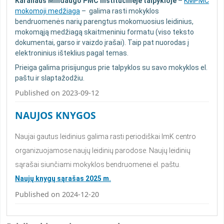
Karaliaus Mindaugo PMC institucinėje talpykloje
–
KMPMC
mokomoji medžiaga
– galima rasti mokyklos
bendruomenės narių parengtus mokomuosius leidinius,
mokomąją medžiagą skaitmeniniu formatu (viso teksto
dokumentai, garso ir vaizdo įrašai). Taip pat nuorodas į
elektroninius išteklius pagal temas.
Prieiga galima prisijungus prie talpyklos su savo mokyklos el.
paštu ir slaptažodžiu.
Published on 2023-09-12
NAUJOS KNYGOS
Naujai gautus leidinius galima rasti periodiškai ImK centro
organizuojamose naujų leidinių parodose. Naujų leidinių
sąrašai siunčiami mokyklos bendruomenei el. paštu.
Naujų knygų sąrašas 2025 m.
Published on 2024-12-20