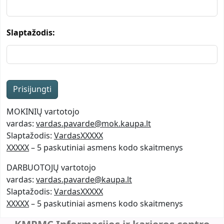
Slaptažodis:
MOKINIŲ vartotojo
vardas:
vardas.pavarde@mok.kaupa.lt
Slaptažodis:
VardasXXXXX
XXXXX
– 5 paskutiniai asmens kodo skaitmenys
DARBUOTOJŲ vartotojo
vardas:
vardas.pavarde@kaupa.lt
Slaptažodis:
VardasXXXXX
XXXXX
– 5 paskutiniai asmens kodo skaitmenys
KMPMC Informacijos ir karjeros centro