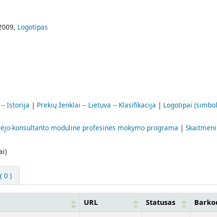
 2009,
Logotipas
-- Istorija
|
Prekių ženklai -- Lietuva -- Klasifikacija
|
Logotipai (simboli
vėjo-konsultanto modulinė profesinės mokymo programa
|
Skaitmen
ai)
 0 )
URL
Statusas
Barko