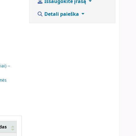
Išsaugokite įrašą
Detali paieška
ai) --
inės
das