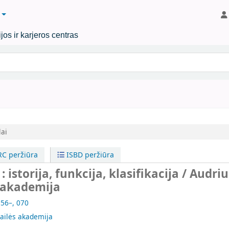
os ir karjeros centras
l raktinį žodį
lai
C peržiūra
ISBD peržiūra
 istorija, funkcija, klasifikacija / Audriu
s akademija
956–, 070
dailės akademija