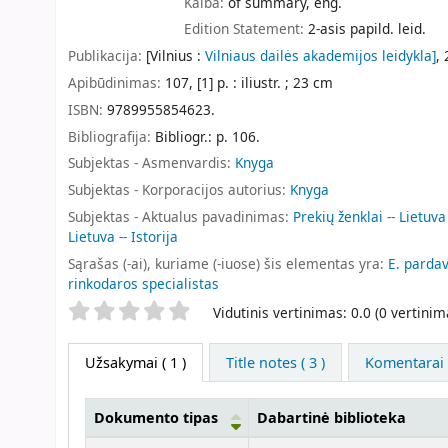
Kalba:
of summary, eng.
Edition Statement:
2-asis papild. leid.
Publikacija:
[Vilnius :
Vilniaus dailės akademijos leidykla]
,
Apibūdinimas:
107, [1] p. : iliustr. ; 23 cm
ISBN:
9789955854623.
Bibliografija:
Bibliogr.: p. 106.
Subjektas - Asmenvardis:
Knyga
Subjektas - Korporacijos autorius:
Knyga
Subjektas - Aktualus pavadinimas:
Prekių ženklai -- Lietuva 
Lietuva -- Istorija
Sąrašas (-ai), kuriame (-iuose) šis elementas yra:
E. parda
rinkodaros specialistas
Star ratings
Vidutinis vertinimas: 0.0 (0 vertinim
Užsakymai
( 1 )
Title notes ( 3 )
Komentarai (
Dokumento tipas
Dabartinė biblioteka
Užsakymai