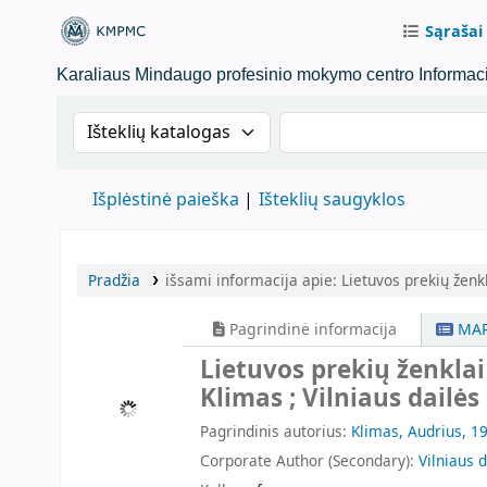
Sąrašai
KMPMC Biblioteka
Karaliaus Mindaugo profesinio mokymo centro Informacij
Search the catalog by:
Ieškoti kataloge paga
Išplėstinė paieška
Išteklių saugyklos
Pradžia
išsami informacija apie:
Lietuvos prekių ženk
Pagrindinė informacija
MAR
Lietuvos prekių ženklai :
Klimas ; Vilniaus dailė
Pagrindinis autorius:
Klimas, Audrius, 1
Corporate Author (Secondary):
Vilniaus 