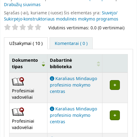
Drabužių siuvimas
Sąrašas (-ai), kuriame (-iuose) šis elementas yra:
Siuvėjo/
Sukirpėjo-konstruktoriaus modulinės mokymo programos
Star ratings
Vidutinis vertinimas: 0.0 (0 vertinimai)
Užsakymai
( 10 )
Komentarai ( 0 )
Dokumento
Dabartinė
tipas
biblioteka
Užsakymai
Karaliaus Mindaugo
profesinio mokymo
Profesiniai
centras
vadovėliai
Karaliaus Mindaugo
profesinio mokymo
Profesiniai
centras
vadovėliai