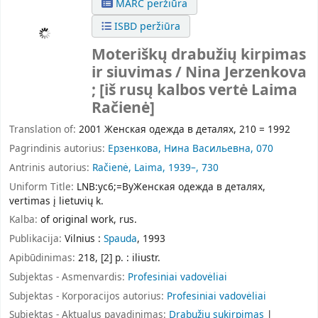
MARC peržiūra
ISBD peržiūra
Moteriškų drabužių kirpimas
ir siuvimas / Nina Jerzenkova
; [iš rusų kalbos vertė Laima
Račienė]
Translation of:
2001 Женская одежда в деталях, 210 = 1992
Pagrindinis autorius:
Ерзенкова, Нина Васильевна, 070
Antrinis autorius:
Račienė, Laima, 1939–, 730
Uniform Title:
LNB:yc6;=ByЖенская одежда в деталях,
vertimas į lietuvių k.
Kalba:
of original work, rus.
Publikacija:
Vilnius :
Spauda
, 1993
Apibūdinimas:
218, [2] p. : iliustr.
Subjektas - Asmenvardis:
Profesiniai vadovėliai
Subjektas - Korporacijos autorius:
Profesiniai vadovėliai
Subjektas - Aktualus pavadinimas:
Drabužių sukirpimas
|