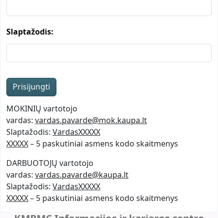
Slaptažodis:
MOKINIŲ vartotojo
vardas:
vardas.pavarde@mok.kaupa.lt
Slaptažodis:
VardasXXXXX
XXXXX
– 5 paskutiniai asmens kodo skaitmenys
DARBUOTOJŲ vartotojo
vardas:
vardas.pavarde@kaupa.lt
Slaptažodis:
VardasXXXXX
XXXXX
– 5 paskutiniai asmens kodo skaitmenys
KMPMC Informacijos ir karjeros centro