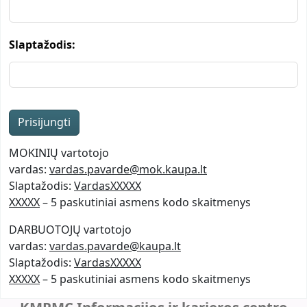
Slaptažodis:
MOKINIŲ vartotojo
vardas:
vardas.pavarde@mok.kaupa.lt
Slaptažodis:
VardasXXXXX
XXXXX
– 5 paskutiniai asmens kodo skaitmenys
DARBUOTOJŲ vartotojo
vardas:
vardas.pavarde@kaupa.lt
Slaptažodis:
VardasXXXXX
XXXXX
– 5 paskutiniai asmens kodo skaitmenys
KMPMC Informacijos ir karjeros centro