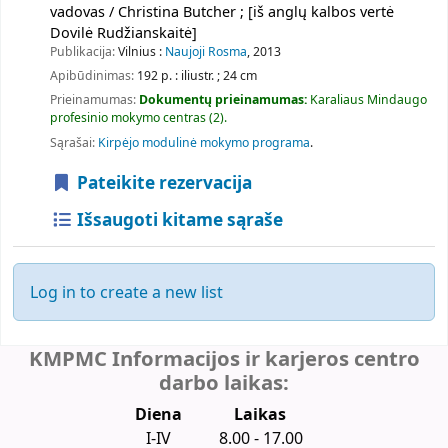
vadovas / Christina Butcher ; [iš anglų kalbos vertė
Dovilė Rudžianskaitė]
Publikacija:
Vilnius :
Naujoji Rosma
, 2013
Apibūdinimas:
192 p. : iliustr. ; 24 cm
Prieinamumas:
Dokumentų prieinamumas:
Karaliaus Mindaugo
profesinio mokymo centras
(2).
Sąrašai:
Kirpėjo modulinė mokymo programa
.
Pateikite rezervacija
Išsaugoti kitame sąraše
Log in to create a new list
KMPMC Informacijos ir karjeros centro
darbo laikas:
Diena
Laikas
I-IV 8.00 - 17.00