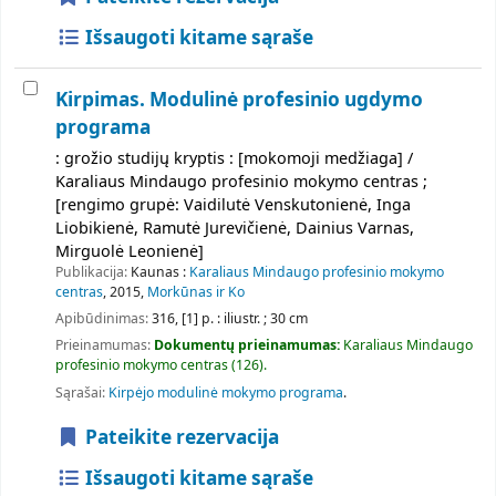
Išsaugoti kitame sąraše
Kirpimas. Modulinė profesinio ugdymo
programa
: grožio studijų kryptis : [mokomoji medžiaga] /
Karaliaus Mindaugo profesinio mokymo centras ;
[rengimo grupė: Vaidilutė Venskutonienė, Inga
Liobikienė, Ramutė Jurevičienė, Dainius Varnas,
Mirguolė Leonienė]
Publikacija:
Kaunas :
Karaliaus Mindaugo profesinio mokymo
centras
, 2015,
Morkūnas ir Ko
Apibūdinimas:
316, [1] p. : iliustr. ; 30 cm
Prieinamumas:
Dokumentų prieinamumas:
Karaliaus Mindaugo
profesinio mokymo centras
(126).
Sąrašai:
Kirpėjo modulinė mokymo programa
.
Pateikite rezervacija
Išsaugoti kitame sąraše