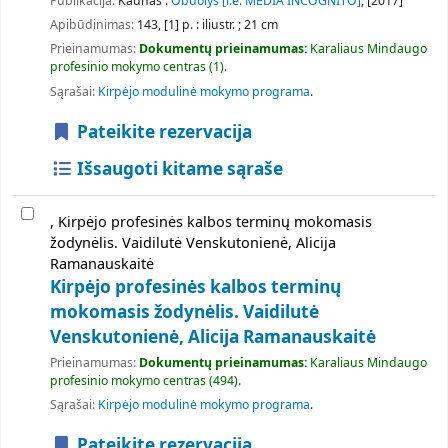
Publikacija:
Kaunas :
Obuolys [i.e. MEDIA INCOGNITO]
, [2017]
Apibūdinimas:
143, [1] p. : iliustr. ; 21 cm
Prieinamumas:
Dokumentų prieinamumas:
Karaliaus Mindaugo
profesinio mokymo centras
(1).
Sąrašai:
Kirpėjo modulinė mokymo programa
.
Pateikite rezervacija
Išsaugoti kitame sąraše
, Kirpėjo profesinės kalbos terminų mokomasis
žodynėlis. Vaidilutė Venskutonienė, Alicija
Ramanauskaitė
Kirpėjo profesinės kalbos terminų
mokomasis žodynėlis. Vaidilutė
Venskutonienė, Alicija Ramanauskaitė
Prieinamumas:
Dokumentų prieinamumas:
Karaliaus Mindaugo
profesinio mokymo centras
(494).
Sąrašai:
Kirpėjo modulinė mokymo programa
.
Pateikite rezervacija