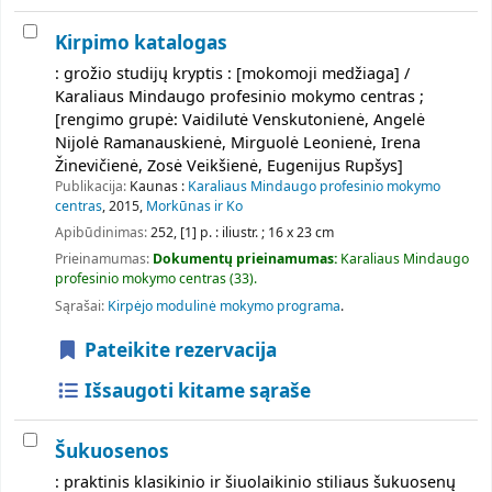
Kirpimo katalogas
: grožio studijų kryptis : [mokomoji medžiaga] /
Karaliaus Mindaugo profesinio mokymo centras ;
[rengimo grupė: Vaidilutė Venskutonienė, Angelė
Nijolė Ramanauskienė, Mirguolė Leonienė, Irena
Žinevičienė, Zosė Veikšienė, Eugenijus Rupšys]
Publikacija:
Kaunas :
Karaliaus Mindaugo profesinio mokymo
centras
, 2015,
Morkūnas ir Ko
Apibūdinimas:
252, [1] p. : iliustr. ; 16 x 23 cm
Prieinamumas:
Dokumentų prieinamumas:
Karaliaus Mindaugo
profesinio mokymo centras
(33).
Sąrašai:
Kirpėjo modulinė mokymo programa
.
Pateikite rezervacija
Išsaugoti kitame sąraše
Šukuosenos
: praktinis klasikinio ir šiuolaikinio stiliaus šukuosenų