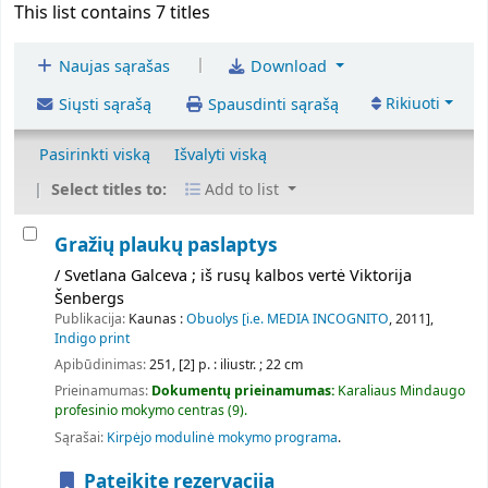
This list contains 7 titles
|
Naujas sąrašas
Download
Rikiuoti
Siųsti sąrašą
Spausdinti sąrašą
Pasirinkti viską
Išvalyti viską
Select titles to:
Add to list
Gražių plaukų paslaptys
/ Svetlana Galceva ; iš rusų kalbos vertė Viktorija
Šenbergs
Publikacija:
Kaunas :
Obuolys [i.e. MEDIA INCOGNITO
, 2011],
Indigo print
Apibūdinimas:
251, [2] p. : iliustr. ; 22 cm
Prieinamumas:
Dokumentų prieinamumas:
Karaliaus Mindaugo
profesinio mokymo centras
(9).
Sąrašai:
Kirpėjo modulinė mokymo programa
.
Pateikite rezervacija