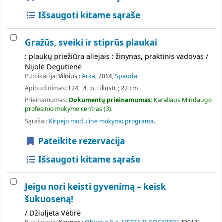
Išsaugoti kitame sąraše
Gražūs, sveiki ir stiprūs plaukai
: plaukų priežiūra aliejais : žinynas, praktinis vadovas /
Nijolė Degutienė
Publikacija:
Vilnius :
Arka
, 2014,
Spauda
Apibūdinimas:
124, [4] p. : iliustr. ; 22 cm
Prieinamumas:
Dokumentų prieinamumas:
Karaliaus Mindaugo
profesinio mokymo centras
(3).
Sąrašai:
Kirpėjo modulinė mokymo programa
.
Pateikite rezervacija
Išsaugoti kitame sąraše
Jeigu nori keisti gyvenimą – keisk
šukuoseną!
/ Džiuljeta Vėbrė