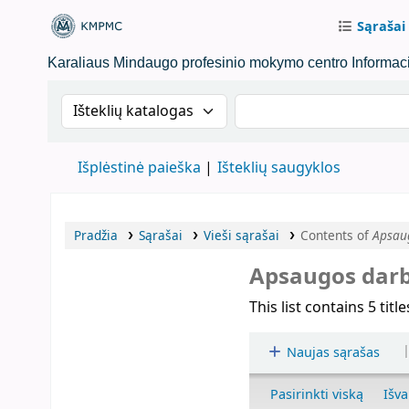
Sąrašai
KMPMC Biblioteka
Karaliaus Mindaugo profesinio mokymo centro Informacij
Search the catalog by:
Ieškoti kataloge paga
Išplėstinė paieška
Išteklių saugyklos
Pradžia
Sąrašai
Vieši sąrašai
Contents of
Apsau
Apsaugos dar
This list contains 5 title
Naujas sąrašas
Pasirinkti viską
Išva