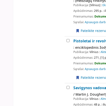
: (medžiagų rinkinys
Publikacija:
[Vilnius] :
Ek
Apibūdinimas:
295 p. : i
Prieinamumas:
Dokume
Sąrašai:
Apsaugos darb
Pateikite rezerv
Pistoletai ir revol
: enciklopedinis žody
Publikacija:
Vilnius :
Akt
Apibūdinimas:
271, [1] p
Prieinamumas:
Dokume
Sąrašai:
Apsaugos darb
Pateikite rezerv
Savigynos vadovas
/ Martin J. Doughert
Publikacija:
Vilnius :
Alma
Apibūdinimas:
48 p. : il