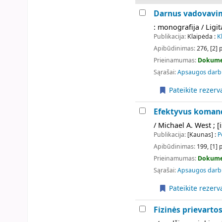
Darnus vadovavi
: monografija / Ligi
Publikacija:
Klaipėda :
K
Apibūdinimas:
276, [2] p
Prieinamumas:
Dokume
Sąrašai:
Apsaugos darb
Pateikite rezerv
Efektyvus komand
/ Michael A. West ; 
Publikacija:
[Kaunas] :
P
Apibūdinimas:
199, [1] 
Prieinamumas:
Dokume
Sąrašai:
Apsaugos darb
Pateikite rezerv
Fizinės prievart