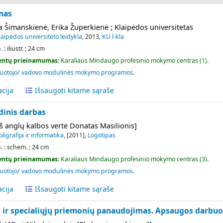
mas
ta Šimanskienė, Erika Župerkienė ; Klaipėdos universitetas
laipėdos universiteto leidykla
, 2013,
KU l-kla
. : iliustr. ; 24 cm
ntų prieinamumas:
Karaliaus Mindaugo profesinio mokymo centras
(1).
uotojo/ vadovo modulinės mokymo programos
.
acija
Išsaugoti kitame sąraše
inis darbas
[iš anglų kalbos vertė Donatas Masilionis]
oligrafija ir informatika
, [2011],
Logotipas
p. : schem. ; 24 cm
ntų prieinamumas:
Karaliaus Mindaugo profesinio mokymo centras
(3).
uotojo/ vadovo modulinės mokymo programos
.
acija
Išsaugoti kitame sąraše
os ir specialiųjų priemonių panaudojimas. Apsaugos darbu