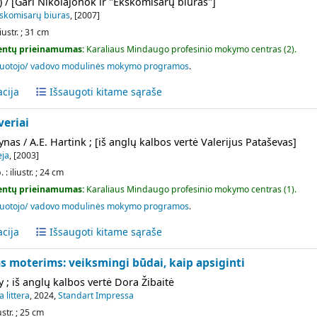
) / [Gari Nikolajonok ir "Ekskomisarų biuras"]
skomisarų biuras
, [2007]
liustr. ; 31 cm
ntų prieinamumas:
Karaliaus Mindaugo profesinio mokymo centras
(2).
uotojo/ vadovo modulinės mokymo programos
.
acija
Išsaugoti kitame sąraše
veriai
nas / A.E. Hartink ; [iš anglų kalbos vertė Valerijus Pataševas]
ėja
, [2003]
. : iliustr. ; 24 cm
ntų prieinamumas:
Karaliaus Mindaugo profesinio mokymo centras
(1).
uotojo/ vadovo modulinės mokymo programos
.
acija
Išsaugoti kitame sąraše
 moterims: veiksmingi būdai, kaip apsiginti
y ; iš anglų kalbos vertė Dora Žibaitė
 littera
, 2024,
Standart Impressa
iustr. ; 25 cm