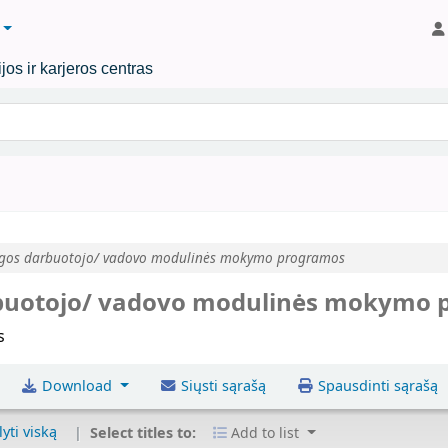
os ir karjeros centras
l raktinį žodį
gos darbuotojo/ vadovo modulinės mokymo programos
buotojo/ vadovo modulinės mokymo
s
|
Download
Siųsti sąrašą
Spausdinti sąrašą
lyti viską
Select titles to:
Add to list