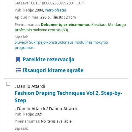
Set Level:
001C1B0000285077, 2001 , D. 1
Publikacija:
2004,
Petro ofsetas
Apibūdinimas:
296 p. : iliustr. ; 24 cm
Prieinamumas:
Dokumentų prieinamumas:
Karaliaus Mindaugo
profesinio mokymo centras
(63).
Sąrašai:
Siuvėjo/ Sukirpėjo-konstruktoriaus modulinės mokymo
programos
.
Pateikite rezervacija
Išsaugoti kitame sąraše
, Danilo Attardi
Fashion Draping Techniques Vol 2, Step-by-
Step
, Danilo Attardi / Danilo Attardi
Publikacija:
2021
Prieinamumas:
No items available
:
Sąrašai: