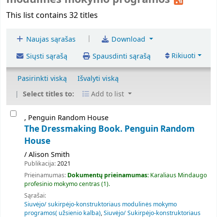
This list contains 32 titles
|
Naujas sąrašas
Download
Rikiuoti
Siųsti sąrašą
Spausdinti sąrašą
Pasirinkti viską
Išvalyti viską
Select titles to:
Add to list
, Penguin Random House
The Dressmaking Book. Penguin Random
House
/ Alison Smith
Publikacija:
2021
Prieinamumas:
Dokumentų prieinamumas:
Karaliaus Mindaugo
profesinio mokymo centras
(1).
Sąrašai:
Siuvėjo/ sukirpėjo-konstruktoriaus modulinės mokymo
programos( užsienio kalba)
,
Siuvėjo/ Sukirpėjo-konstruktoriaus