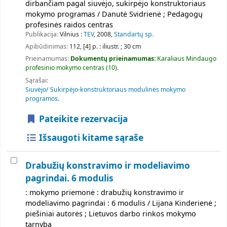
dirbančiam pagal siuvėjo, sukirpėjo konstruktoriaus
mokymo programas / Danutė Svidrienė ; Pedagogų
profesinės raidos centras
Publikacija:
Vilnius :
TEV
, 2008,
Standartų sp.
Apibūdinimas:
112, [4] p. : iliustr. ; 30 cm
Prieinamumas:
Dokumentų prieinamumas:
Karaliaus Mindaugo
profesinio mokymo centras
(10).
Sąrašai:
Siuvėjo/ Sukirpėjo-konstruktoriaus modulinės mokymo
programos
.
Pateikite rezervacija
Išsaugoti kitame sąraše
Drabužių konstravimo ir modeliavimo
pagrindai. 6 modulis
: mokymo priemonė : drabužių konstravimo ir
modeliavimo pagrindai : 6 modulis / Lijana Kinderienė ;
piešiniai autorės ; Lietuvos darbo rinkos mokymo
tarnyba