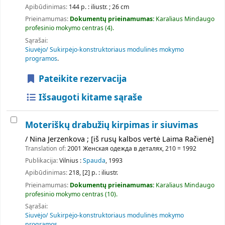
Apibūdinimas:
144 p. : iliustr. ; 26 cm
Prieinamumas:
Dokumentų prieinamumas:
Karaliaus Mindaugo
profesinio mokymo centras
(4).
Sąrašai:
Siuvėjo/ Sukirpėjo-konstruktoriaus modulinės mokymo
programos
.
Pateikite rezervacija
Išsaugoti kitame sąraše
Moteriškų drabužių kirpimas ir siuvimas
/ Nina Jerzenkova ; [iš rusų kalbos vertė Laima Račienė]
Translation of:
2001 Женская одежда в деталях, 210 = 1992
Publikacija:
Vilnius :
Spauda
, 1993
Apibūdinimas:
218, [2] p. : iliustr.
Prieinamumas:
Dokumentų prieinamumas:
Karaliaus Mindaugo
profesinio mokymo centras
(10).
Sąrašai:
Siuvėjo/ Sukirpėjo-konstruktoriaus modulinės mokymo
programos
.