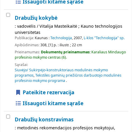
Išsaugoti kitame sąraše
Drabužių kokybė
: vadovėlis / Vitalija Masteikaitė ; Kauno technologijos
universitetas
Publikacija:
Kaunas :
Technologija
, 2007,
L-klos "Technologija" sp.
Apibūdinimas:
308, [1] p. : iliustr. ; 22 cm
Prieinamumas:
Dokumentų prieinamumas:
Karaliaus Mindaugo
profesinio mokymo centras
(6).
Sąrašai:
Siuvėjo/ Sukirpėjo-konstruktoriaus modulinės mokymo
programos
,
Tekstilės gaminių priežiūros darbuotojo modulinės
profesinio mokymo programa
.
Pateikite rezervacija
Išsaugoti kitame sąraše
Drabužių konstravimas
: metodinės rekomendacijos profesijos mokytojui,