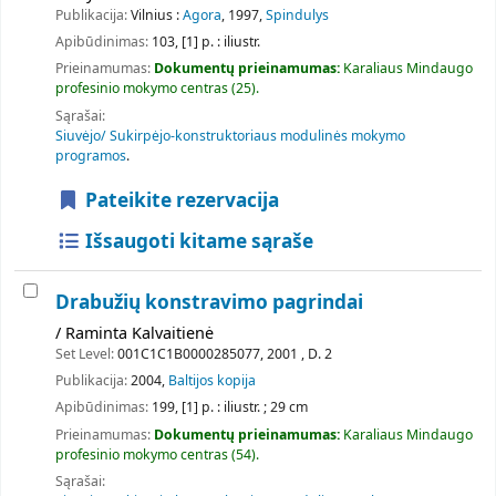
Publikacija:
Vilnius :
Agora
, 1997,
Spindulys
Apibūdinimas:
103, [1] p. : iliustr.
Prieinamumas:
Dokumentų prieinamumas:
Karaliaus Mindaugo
profesinio mokymo centras
(25).
Sąrašai:
Siuvėjo/ Sukirpėjo-konstruktoriaus modulinės mokymo
programos
.
Pateikite rezervacija
Išsaugoti kitame sąraše
Drabužių konstravimo pagrindai
/ Raminta Kalvaitienė
Set Level:
001C1C1B0000285077, 2001 , D. 2
Publikacija:
2004,
Baltijos kopija
Apibūdinimas:
199, [1] p. : iliustr. ; 29 cm
Prieinamumas:
Dokumentų prieinamumas:
Karaliaus Mindaugo
profesinio mokymo centras
(54).
Sąrašai: