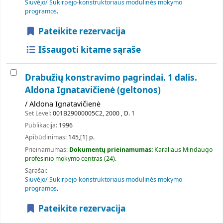
Siuvėjo/ Sukirpėjo-konstruktoriaus modulinės mokymo
programos
.
Pateikite rezervacija
Išsaugoti kitame sąraše
Drabužių konstravimo pagrindai. 1 dalis.
Aldona Ignatavičienė (geltonos)
/ Aldona Ignatavičienė
Set Level:
001B29000005C2, 2000 , D. 1
Publikacija:
1996
Apibūdinimas:
145,[1] p.
Prieinamumas:
Dokumentų prieinamumas:
Karaliaus Mindaugo
profesinio mokymo centras
(24).
Sąrašai:
Siuvėjo/ Sukirpėjo-konstruktoriaus modulinės mokymo
programos
.
Pateikite rezervacija