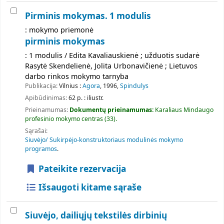
Pirminis mokymas. 1 modulis
: mokymo priemonė
pirminis mokymas
: 1 modulis / Edita Kavaliauskienė ; užduotis sudarė
Rasytė Skendelienė, Jolita Urbonavičienė ; Lietuvos
darbo rinkos mokymo tarnyba
Publikacija:
Vilnius :
Agora
, 1996,
Spindulys
Apibūdinimas:
62 p. : iliustr.
Prieinamumas:
Dokumentų prieinamumas:
Karaliaus Mindaugo
profesinio mokymo centras
(33).
Sąrašai:
Siuvėjo/ Sukirpėjo-konstruktoriaus modulinės mokymo
programos
.
Pateikite rezervacija
Išsaugoti kitame sąraše
Siuvėjo, dailiųjų tekstilės dirbinių