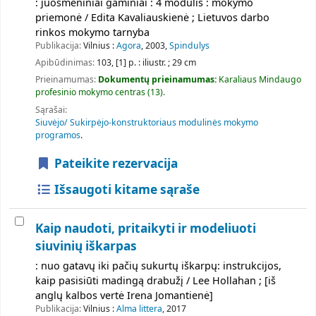
: juosmeniniai gaminiai : 4 modulis : mokymo
priemonė / Edita Kavaliauskienė ; Lietuvos darbo
rinkos mokymo tarnyba
Publikacija:
Vilnius :
Agora
, 2003,
Spindulys
Apibūdinimas:
103, [1] p. : iliustr. ; 29 cm
Prieinamumas:
Dokumentų prieinamumas:
Karaliaus Mindaugo
profesinio mokymo centras
(13).
Sąrašai:
Siuvėjo/ Sukirpėjo-konstruktoriaus modulinės mokymo
programos
.
Pateikite rezervacija
Išsaugoti kitame sąraše
Kaip naudoti, pritaikyti ir modeliuoti
siuvinių iškarpas
: nuo gatavų iki pačių sukurtų iškarpų: instrukcijos,
kaip pasisiūti madingą drabužį / Lee Hollahan ; [iš
anglų kalbos vertė Irena Jomantienė]
Publikacija:
Vilnius :
Alma littera
, 2017