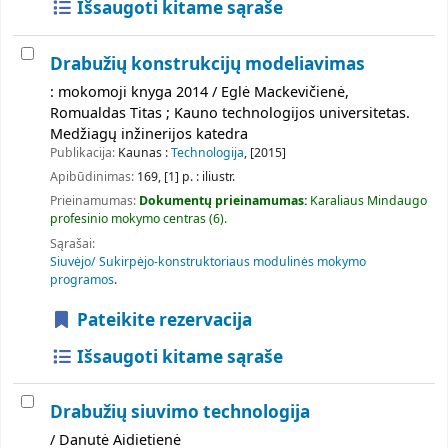
Išsaugoti kitame sąraše
Drabužių konstrukcijų modeliavimas
: mokomoji knyga 2014 / Eglė Mackevičienė,
Romualdas Titas ; Kauno technologijos universitetas.
Medžiagų inžinerijos katedra
Publikacija:
Kaunas :
Technologija
, [2015]
Apibūdinimas:
169, [1] p. : iliustr.
Prieinamumas:
Dokumentų prieinamumas:
Karaliaus Mindaugo
profesinio mokymo centras
(6).
Sąrašai:
Siuvėjo/ Sukirpėjo-konstruktoriaus modulinės mokymo
programos
.
Pateikite rezervacija
Išsaugoti kitame sąraše
Drabužių siuvimo technologija
/ Danutė Aidietienė