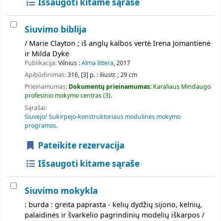
Išsaugoti kitame sąraše
Siuvimo biblija
/ Marie Clayton ; iš anglų kalbos vertė Irena Jomantienė
ir Milda Dyke
Publikacija:
Vilnius :
Alma littera
, 2017
Apibūdinimas:
316, [3] p. : iliustr. ; 29 cm
Prieinamumas:
Dokumentų prieinamumas:
Karaliaus Mindaugo
profesinio mokymo centras
(3).
Sąrašai:
Siuvėjo/ Sukirpėjo-konstruktoriaus modulinės mokymo
programos
.
Pateikite rezervacija
Išsaugoti kitame sąraše
Siuvimo mokykla
: burda : greita paprasta - kelių dydžių sijono, kelnių,
palaidinės ir švarkelio pagrindinių modelių iškarpos /