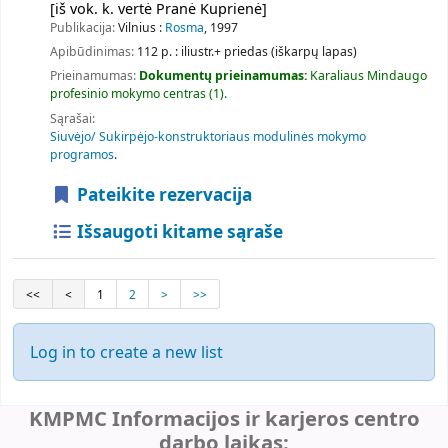
[iš vok. k. vertė Pranė Kuprienė]
Publikacija:
Vilnius :
Rosma
, 1997
Apibūdinimas:
112 p. : iliustr.+ priedas (iškarpų lapas)
Prieinamumas:
Dokumentų prieinamumas:
Karaliaus Mindaugo
profesinio mokymo centras
(1).
Sąrašai:
Siuvėjo/ Sukirpėjo-konstruktoriaus modulinės mokymo
programos
.
Pateikite rezervacija
Išsaugoti kitame sąraše
<<
<
1
2
>
>>
Log in to create a new list
KMPMC Informacijos ir karjeros centro
darbo laikas: