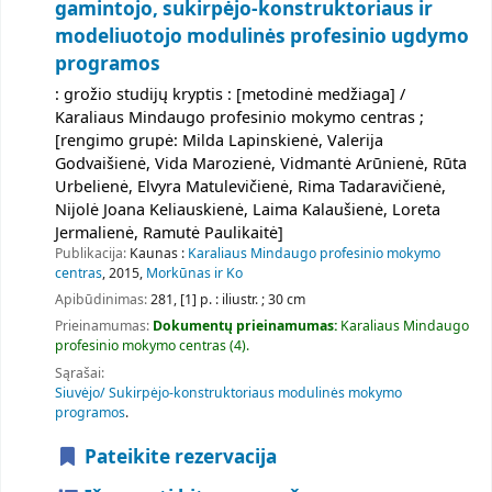
gamintojo, sukirpėjo-konstruktoriaus ir
modeliuotojo modulinės profesinio ugdymo
programos
: grožio studijų kryptis : [metodinė medžiaga] /
Karaliaus Mindaugo profesinio mokymo centras ;
[rengimo grupė: Milda Lapinskienė, Valerija
Godvaišienė, Vida Marozienė, Vidmantė Arūnienė, Rūta
Urbelienė, Elvyra Matulevičienė, Rima Tadaravičienė,
Nijolė Joana Keliauskienė, Laima Kalaušienė, Loreta
Jermalienė, Ramutė Paulikaitė]
Publikacija:
Kaunas :
Karaliaus Mindaugo profesinio mokymo
centras
, 2015,
Morkūnas ir Ko
Apibūdinimas:
281, [1] p. : iliustr. ; 30 cm
Prieinamumas:
Dokumentų prieinamumas:
Karaliaus Mindaugo
profesinio mokymo centras
(4).
Sąrašai:
Siuvėjo/ Sukirpėjo-konstruktoriaus modulinės mokymo
programos
.
Pateikite rezervacija