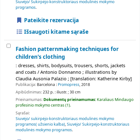
Siuvėjo/ Sukirpėjo-konstruktoriaus modulinės mokymo
programos
.
Pateikite rezervacija
Išsaugoti kitame sąraše
Fashion patternmaking techniques for
children's clothing
: dresses, shirts, bodysuits, trousers, shorts, jackets
and coats / Antonio Donnanno ; illustrations by
Claudia Ausonia Palazio ; [translation: Katherine Kirby]
Publikacija:
Barcelona :
Promopress
, 2018
Apibūdinimas:
232 p. : iliustr. ; 30 cm
Prieinamumas:
Dokumentų prieinamumas:
Karaliaus Mindaugo
profesinio mokymo centras
(1).
Sąrašai:
Siuvėjo/ sukirpėjo-konstruktoriaus modulinės mokymo
programos( užsienio kalba)
,
Siuvėjo/ Sukirpėjo-konstruktoriaus
modulinės mokymo programos
.