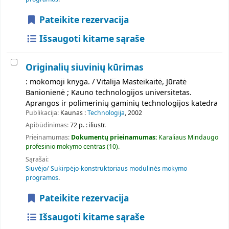
Pateikite rezervacija
Išsaugoti kitame sąraše
Originalių siuvinių kūrimas
: mokomoji knyga. / Vitalija Masteikaitė, Jūratė
Banionienė ; Kauno technologijos universitetas.
Aprangos ir polimerinių gaminių technologijos katedra
Publikacija:
Kaunas :
Technologija
, 2002
Apibūdinimas:
72 p. : iliustr.
Prieinamumas:
Dokumentų prieinamumas:
Karaliaus Mindaugo
profesinio mokymo centras
(10).
Sąrašai:
Siuvėjo/ Sukirpėjo-konstruktoriaus modulinės mokymo
programos
.
Pateikite rezervacija
Išsaugoti kitame sąraše