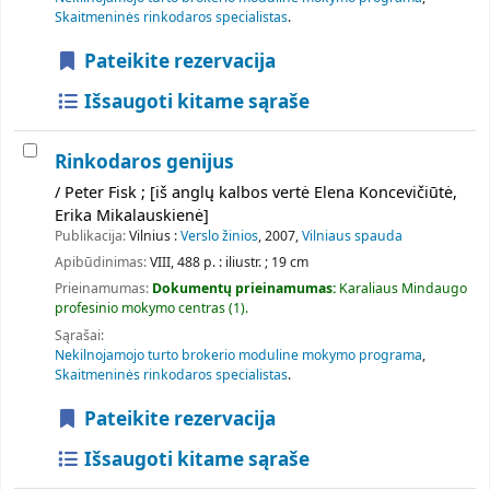
Skaitmeninės rinkodaros specialistas
.
Pateikite rezervacija
Išsaugoti kitame sąraše
Rinkodaros genijus
/ Peter Fisk ; [iš anglų kalbos vertė Elena Koncevičiūtė,
Erika Mikalauskienė]
Publikacija:
Vilnius :
Verslo žinios
, 2007,
Vilniaus spauda
Apibūdinimas:
VIII, 488 p. : iliustr. ; 19 cm
Prieinamumas:
Dokumentų prieinamumas:
Karaliaus Mindaugo
profesinio mokymo centras
(1).
Sąrašai:
Nekilnojamojo turto brokerio moduline mokymo programa
,
Skaitmeninės rinkodaros specialistas
.
Pateikite rezervacija
Išsaugoti kitame sąraše