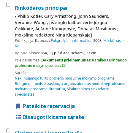
Rinkodaros principai
/ Philip Kotler, Gary Armstrong, John Saunders,
Veronica Wong ; [iš anglų kalbos vertė Jurgita
Cvilikaitė, Aušrinė Kunigonytė, Donatas Masilionis ;
mokslinė redaktorė Nina Klebanskaja]
Publikacija:
Kaunas :
Poligrafija ir informatika
, 2003,
Morkūnas ir
Ko
Apibūdinimas:
854, [1] p. : diagr., schem. ; 27 cm
Prieinamumas:
Dokumentų prieinamumas:
Karaliaus Mindaugo
profesinio mokymo centras
(5).
Sąrašai:
Nekilnojamojo turto brokerio moduline mokymo programa
,
Renginių ir poilsio paslaugų organizatoriaus modulinėprofesinio
mokymo programai literatūra
,
Skaitmeninės rinkodaros
specialistas
.
Pateikite rezervacija
Išsaugoti kitame sąraše