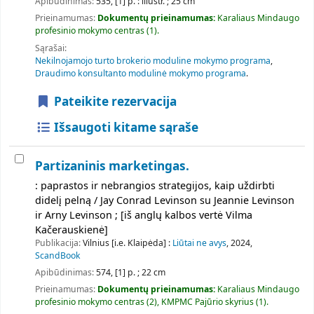
Apibūdinimas:
535, [1] p. : iliustr. ; 25 cm
Prieinamumas:
Dokumentų prieinamumas:
Karaliaus Mindaugo
profesinio mokymo centras
(1).
Sąrašai:
Nekilnojamojo turto brokerio moduline mokymo programa
,
Draudimo konsultanto modulinė mokymo programa
.
Pateikite rezervacija
Išsaugoti kitame sąraše
Partizaninis marketingas.
: paprastos ir nebrangios strategijos, kaip uždirbti
didelį pelną / Jay Conrad Levinson su Jeannie Levinson
ir Arny Levinson ; [iš anglų kalbos vertė Vilma
Kačerauskienė]
Publikacija:
Vilnius [i.e. Klaipėda] :
Liūtai ne avys
, 2024,
ScandBook
Apibūdinimas:
574, [1] p. ; 22 cm
Prieinamumas:
Dokumentų prieinamumas:
Karaliaus Mindaugo
profesinio mokymo centras
(2),
KMPMC Pajūrio skyrius
(1).