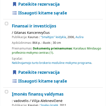
Pateikite rezervacija
Išsaugoti kitame sąraše
Finansai ir investicijos
/ Gitanas Kancerevyčius
Publikacija:
Kaunas :
"Smaltijos" leidykla
, 2006,
Aušra
Apibūdinimas:
864 p. : iliustr. ; 30 cm
Prieinamumas:
Dokumentų prieinamumas:
Karaliaus Mindaugo
profesinio mokymo centras
(1).
Sąrašai:
Nekilnojamojo turto brokerio moduline mokymo programa
.
Pateikite rezervacija
Išsaugoti kitame sąraše
Įmonės finansų valdymas
: vadovėlis / Vilija Aleknevičienė
Publikacija:
Kaunas :
Spalvų kraitė
, 2011