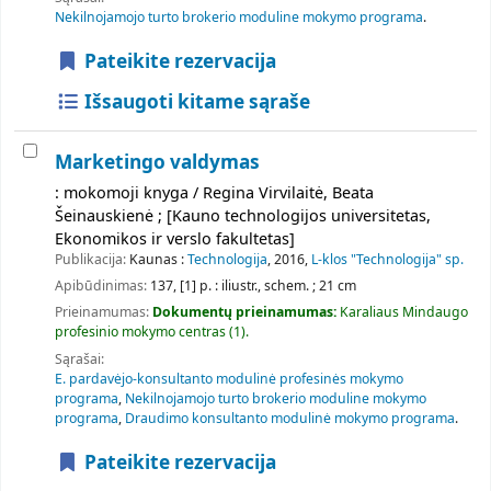
Nekilnojamojo turto brokerio moduline mokymo programa
.
Pateikite rezervacija
Išsaugoti kitame sąraše
Marketingo valdymas
: mokomoji knyga / Regina Virvilaitė, Beata
Šeinauskienė ; [Kauno technologijos universitetas,
Ekonomikos ir verslo fakultetas]
Publikacija:
Kaunas :
Technologija
, 2016,
L-klos "Technologija" sp.
Apibūdinimas:
137, [1] p. : iliustr., schem. ; 21 cm
Prieinamumas:
Dokumentų prieinamumas:
Karaliaus Mindaugo
profesinio mokymo centras
(1).
Sąrašai:
E. pardavėjo-konsultanto modulinė profesinės mokymo
programa
,
Nekilnojamojo turto brokerio moduline mokymo
programa
,
Draudimo konsultanto modulinė mokymo programa
.
Pateikite rezervacija