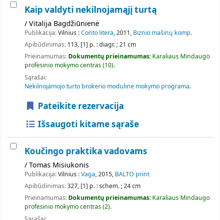
Kaip valdyti nekilnojamąjį turtą
/ Vitalija Bagdžiūnienė
Publikacija:
Vilnius :
Conto litera
, 2011,
Biznio mašinų komp.
Apibūdinimas:
113, [1] p. : diagr. ; 21 cm
Prieinamumas:
Dokumentų prieinamumas:
Karaliaus Mindaugo
profesinio mokymo centras
(10).
Sąrašai:
Nekilnojamojo turto brokerio moduline mokymo programa
.
Pateikite rezervacija
Išsaugoti kitame sąraše
Koučingo praktika vadovams
/ Tomas Misiukonis
Publikacija:
Vilnius :
Vaga
, 2015,
BALTO print
Apibūdinimas:
327, [1] p. : schem. ; 24 cm
Prieinamumas:
Dokumentų prieinamumas:
Karaliaus Mindaugo
profesinio mokymo centras
(2).
Sąrašai: