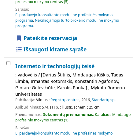
profesinio mokymo centras
(5).
Sąrašai:
E. pardavėjo-konsultanto modulinė profesinės mokymo
programa
,
Nekilnojamojo turto brokerio moduline mokymo
programa
.
Pateikite rezervacija
Išsaugoti kitame sąraše
Interneto ir technologijų teisė
: vadovėlis / [Darius Štitilis, Mindaugas Kiškis, Tadas
Limba, Irmantas Rotomskis, Konstantin Agafonov,
Gintarė Gulevičiūtė, Karolis Panka] ; Mykolo Romerio
universitetas
Publikacija:
Vilnius :
Registrų centras
, 2016,
Standartų sp.
Apibūdinimas:
574, [1] p. : iliustr., schem. ; 25 cm
Prieinamumas:
Dokumentų prieinamumas:
Karaliaus Mindaugo
profesinio mokymo centras
(1).
Sąrašai:
E. pardavėjo-konsultanto modulinė profesinės mokymo