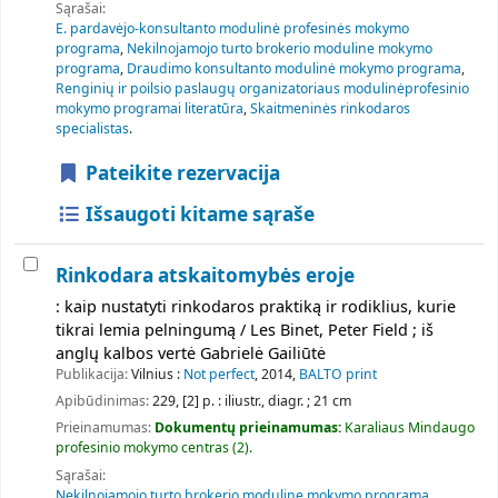
Sąrašai:
E. pardavėjo-konsultanto modulinė profesinės mokymo
programa
,
Nekilnojamojo turto brokerio moduline mokymo
programa
,
Draudimo konsultanto modulinė mokymo programa
,
Renginių ir poilsio paslaugų organizatoriaus modulinėprofesinio
mokymo programai literatūra
,
Skaitmeninės rinkodaros
specialistas
.
Pateikite rezervacija
Išsaugoti kitame sąraše
Rinkodara atskaitomybės eroje
: kaip nustatyti rinkodaros praktiką ir rodiklius, kurie
tikrai lemia pelningumą / Les Binet, Peter Field ; iš
anglų kalbos vertė Gabrielė Gailiūtė
Publikacija:
Vilnius :
Not perfect
, 2014,
BALTO print
Apibūdinimas:
229, [2] p. : iliustr., diagr. ; 21 cm
Prieinamumas:
Dokumentų prieinamumas:
Karaliaus Mindaugo
profesinio mokymo centras
(2).
Sąrašai:
Nekilnojamojo turto brokerio moduline mokymo programa
,