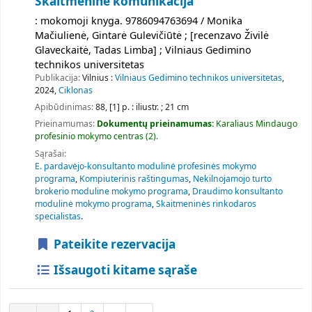
Skaitmeninė komunikacija
: mokomoji knyga. 9786094763694 / Monika
Mačiulienė, Gintarė Gulevičiūtė ; [recenzavo Živilė
Glaveckaitė, Tadas Limba] ; Vilniaus Gedimino
technikos universitetas
Publikacija:
Vilnius :
Vilniaus Gedimino technikos universitetas
,
2024,
Ciklonas
Apibūdinimas:
88, [1] p. : iliustr. ; 21 cm
Prieinamumas:
Dokumentų prieinamumas:
Karaliaus Mindaugo
profesinio mokymo centras
(2).
Sąrašai:
E. pardavėjo-konsultanto modulinė profesinės mokymo
programa
,
Kompiuterinis raštingumas
,
Nekilnojamojo turto
brokerio moduline mokymo programa
,
Draudimo konsultanto
modulinė mokymo programa
,
Skaitmeninės rinkodaros
specialistas
.
Pateikite rezervacija
Išsaugoti kitame sąraše