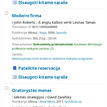
Išsaugoti kitame sąraše
Moderni firma
/ John Roberts ; iš anglų kalbos vertė Leonas Tamas
Translation of:
001C10000448888
Publikacija:
Vilnius :
Vaga
, 2006,
Spauda
Apibūdinimas:
303, [1] p. ; 23 cm
Prieinamumas:
Dokumentų prieinamumas:
Karaliaus Mindaugo
profesinio mokymo centras
(2).
Sąrašai:
Nekilnojamojo turto brokerio moduline mokymo programa
.
Pateikite rezervacija
Išsaugoti kitame sąraše
Oratorystės menas
: sėkmės strategijos / David Zarefsky
Publikacija:
Vilnius :
Alma littera
, 2011,
Spindulio sp.