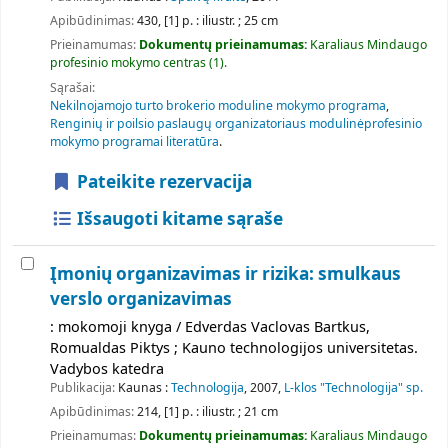
Apibūdinimas:
430, [1] p. : iliustr. ; 25 cm
Prieinamumas:
Dokumentų prieinamumas:
Karaliaus Mindaugo
profesinio mokymo centras
(1).
Sąrašai:
Nekilnojamojo turto brokerio moduline mokymo programa
,
Renginių ir poilsio paslaugų organizatoriaus modulinėprofesinio
mokymo programai literatūra
.
Pateikite rezervacija
Išsaugoti kitame sąraše
Įmonių organizavimas ir rizika: smulkaus
verslo organizavimas
: mokomoji knyga / Edverdas Vaclovas Bartkus,
Romualdas Piktys ; Kauno technologijos universitetas.
Vadybos katedra
Publikacija:
Kaunas :
Technologija
, 2007,
L-klos "Technologija" sp.
Apibūdinimas:
214, [1] p. : iliustr. ; 21 cm
Prieinamumas:
Dokumentų prieinamumas:
Karaliaus Mindaugo