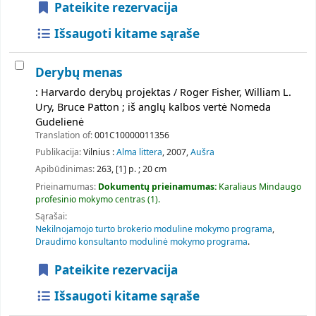
Pateikite rezervacija
Išsaugoti kitame sąraše
Derybų menas
: Harvardo derybų projektas / Roger Fisher, William L.
Ury, Bruce Patton ; iš anglų kalbos vertė Nomeda
Gudelienė
Translation of:
001C10000011356
Publikacija:
Vilnius :
Alma littera
, 2007,
Aušra
Apibūdinimas:
263, [1] p. ; 20 cm
Prieinamumas:
Dokumentų prieinamumas:
Karaliaus Mindaugo
profesinio mokymo centras
(1).
Sąrašai:
Nekilnojamojo turto brokerio moduline mokymo programa
,
Draudimo konsultanto modulinė mokymo programa
.
Pateikite rezervacija
Išsaugoti kitame sąraše