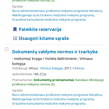
profesinio mokymo centras
(5).
Sąrašai:
Biuro administratoriaus profesinio mokymo programai literatūra
,
Nekilnojamojo turto brokerio moduline mokymo programa
,
Draudimo konsultanto modulinė mokymo programa
.
Pateikite rezervacija
Išsaugoti kitame sąraše
Dokumentų valdymo normos ir tvarkyba
: mokomoji knyga / Violeta Baltrūnienė ; Vilniaus
kolegija
Publikacija:
Vilnius :
Vilniaus kolegija
, 2017,
Ciklonas
Apibūdinimas:
166, [1] p.
Prieinamumas:
Dokumentų prieinamumas:
Karaliaus Mindaugo
profesinio mokymo centras
(5).
Sąrašai:
Biuro administratoriaus profesinio mokymo programai literatūra
,
Nekilnojamojo turto brokerio moduline mokymo programa
,
Draudimo konsultanto modulinė mokymo programa
.