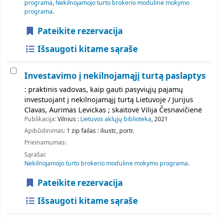
programa
,
Nekilnojamojo turto brokerio moduline mokymo
programa
.
Pateikite rezervacija
Išsaugoti kitame sąraše
Investavimo į nekilnojamąjį turtą paslaptys
: praktinis vadovas, kaip gauti pasyviųjų pajamų
investuojant į nekilnojamąjį turtą Lietuvoje / Jurijus
Clavas, Aurimas Levickas ; skaitovė Vilija Česnavičienė
Publikacija:
Vilnius :
Lietuvos aklųjų biblioteka
, 2021
Apibūdinimas:
1 zip failas : iliustr., portr.
Prieinamumas:
Sąrašai:
Nekilnojamojo turto brokerio moduline mokymo programa
.
Pateikite rezervacija
Išsaugoti kitame sąraše