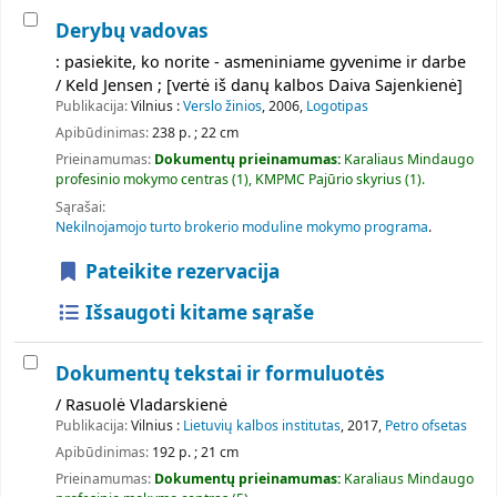
Derybų vadovas
: pasiekite, ko norite - asmeniniame gyvenime ir darbe
/ Keld Jensen ; [vertė iš danų kalbos Daiva Sajenkienė]
Publikacija:
Vilnius :
Verslo žinios
, 2006,
Logotipas
Apibūdinimas:
238 p. ; 22 cm
Prieinamumas:
Dokumentų prieinamumas:
Karaliaus Mindaugo
profesinio mokymo centras
(1),
KMPMC Pajūrio skyrius
(1).
Sąrašai:
Nekilnojamojo turto brokerio moduline mokymo programa
.
Pateikite rezervacija
Išsaugoti kitame sąraše
Dokumentų tekstai ir formuluotės
/ Rasuolė Vladarskienė
Publikacija:
Vilnius :
Lietuvių kalbos institutas
, 2017,
Petro ofsetas
Apibūdinimas:
192 p. ; 21 cm
Prieinamumas:
Dokumentų prieinamumas:
Karaliaus Mindaugo