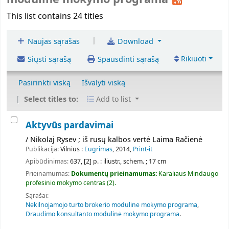
This list contains 24 titles
|
Naujas sąrašas
Download
Rikiuoti
Siųsti sąrašą
Spausdinti sąrašą
Pasirinkti viską
Išvalyti viską
Select titles to:
Add to list
Aktyvūs pardavimai
/ Nikolaj Rysev ; iš rusų kalbos vertė Laima Račienė
Publikacija:
Vilnius :
Eugrimas
, 2014,
Print-it
Apibūdinimas:
637, [2] p. : iliustr., schem. ; 17 cm
Prieinamumas:
Dokumentų prieinamumas:
Karaliaus Mindaugo
profesinio mokymo centras
(2).
Sąrašai:
Nekilnojamojo turto brokerio moduline mokymo programa
,
Draudimo konsultanto modulinė mokymo programa
.