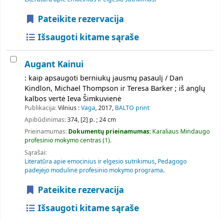
Pateikite rezervacija
Išsaugoti kitame sąraše
Augant Kainui
: kaip apsaugoti berniukų jausmų pasaulį / Dan
Kindlon, Michael Thompson ir Teresa Barker ; iš anglų
kalbos vertė Ieva Šimkuvienė
Publikacija:
Vilnius :
Vaga
, 2017,
BALTO print
Apibūdinimas:
374, [2] p. ; 24 cm
Prieinamumas:
Dokumentų prieinamumas:
Karaliaus Mindaugo
profesinio mokymo centras
(1).
Sąrašai:
Literatūra apie emocinius ir elgesio sutrikimus
,
Pedagogo
padejėjo modulinė profesinio mokymo programa
.
Pateikite rezervacija
Išsaugoti kitame sąraše