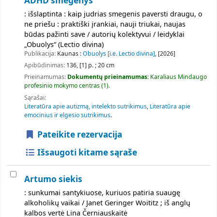
ADHD smegenys
: išslaptinta : kaip judrias smegenis paversti draugu, o
ne priešu : praktiški įrankiai, nauji triukai, naujas
būdas pažinti save / autorių kolektyvui / leidyklai
„Obuolys“ (Lectio divina)
Publikacija:
Kaunas :
Obuolys [i.e. Lectio divina]
, [2026]
Apibūdinimas:
136, [1] p. ; 20 cm
Prieinamumas:
Dokumentų prieinamumas:
Karaliaus Mindaugo
profesinio mokymo centras
(1).
Sąrašai:
Literatūra apie autizmą, intelekto sutrikimus
,
Literatūra apie
emocinius ir elgesio sutrikimus
.
Pateikite rezervacija
Išsaugoti kitame sąraše
Artumo siekis
: sunkumai santykiuose, kuriuos patiria suaugę
alkoholikų vaikai / Janet Geringer Woititz ; iš anglų
kalbos vertė Lina Černiauskaitė