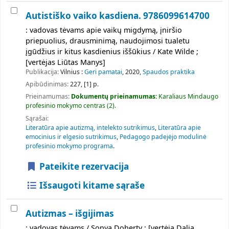
Autistiško vaiko kasdiena. 9786099614700
: vadovas tėvams apie vaikų migdymą, įniršio
priepuolius, drausminimą, naudojimosi tualetu
įgūdžius ir kitus kasdienius iššūkius / Kate Wilde ;
[vertėjas Liūtas Manys]
Publikacija:
Vilnius :
Geri pamatai
, 2020,
Spaudos praktika
Apibūdinimas:
227, [1] p.
Prieinamumas:
Dokumentų prieinamumas:
Karaliaus Mindaugo
profesinio mokymo centras
(2).
Sąrašai:
Literatūra apie autizmą, intelekto sutrikimus
,
Literatūra apie
emocinius ir elgesio sutrikimus
,
Pedagogo padejėjo modulinė
profesinio mokymo programa
.
Pateikite rezervacija
Išsaugoti kitame sąraše
Autizmas – išgijimas
: vadovas tėvams / Sonya Doherty ; [vertėja Dalia