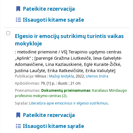
Pateikite rezervacija
Išsaugoti kitame sąraše
Elgesio ir emocijų sutrikimų turintis vaikas
mokykloje
: metodinė priemonė / VšĮ Terapinio ugdymo centras
„Aplink“ ; [parengė Gražina Liutkevičė, Ieva Galvelytė-
Adomavičienė, Lina Kazlauskienė, Eglė Kuraitė-Žičkė,
Justina Laučytė, Erika Ratkevičiūtė, Erika Valiulytė]
Publikacija:
Vilnius :
Mažoji leidykla
, 2022,
Utenos Indra
Apibūdinimas:
79, [1] p. : iliustr. ; 21 cm
Prieinamumas:
Dokumentų prieinamumas:
Karaliaus Mindaugo
profesinio mokymo centras
(2).
Sąrašai:
Literatūra apie emocinius ir elgesio sutrikimus
.
Pateikite rezervacija
Išsaugoti kitame sąraše