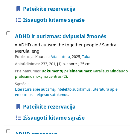
Pateikite rezervacija
Išsaugoti kitame sąraše
ADHD ir autizmas: dvipusiai žmonės
= ADHD and autism: the together people / Sandra
Merula, eng
Publikacija:
Kaunas :
Vitae Litera
, 2025,
Tuka
Apibūdinimas:
233, 201, [1] p. : portr. ; 25 cm
Prieinamumas:
Dokumentų prieinamumas:
Karaliaus Mindaugo
profesinio mokymo centras
(2).
Sąrašai:
Literatūra apie autizmą, intelekto sutrikimus
,
Literatūra apie
emocinius ir elgesio sutrikimus
.
Pateikite rezervacija
Išsaugoti kitame sąraše