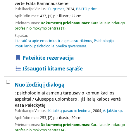
vertė Edita Ramanauskienė
Publikacija:
Vilnius :
Eugrimas
, 2024,
BALTO print
Apibūdinimas:
437, [1] p. : iliustr. ; 22 cm
Prieinamumas:
Dokumentų prieinamumas:
Karaliaus Mindaugo
profesinio mokymo centras
(1).
Sąrašai:
Literatūra apie emocinius ir elgesio sutrikimus
,
Psichologija
,
Populiarioji psichologija. Sveika gyvensena
.
Pateikite rezervacija
Išsaugoti kitame sąraše
Nuo žodžių į dialogą
: psichologiniai asmenų tarpusavio komunikacijos
aspektai / Giuseppe Colombero ; [iš italų kalbos vertė
Rasa Paleckytė]
Publikacija:
Vilnius :
Katalikų pasaulio leidiniai
, 2004,
A. Jakšto sp.
Apibūdinimas:
253, [2] p. : iliustr. ; 20 cm
Prieinamumas:
Dokumentų prieinamumas:
Karaliaus Mindaugo
profesinio mokymo centras
(4).