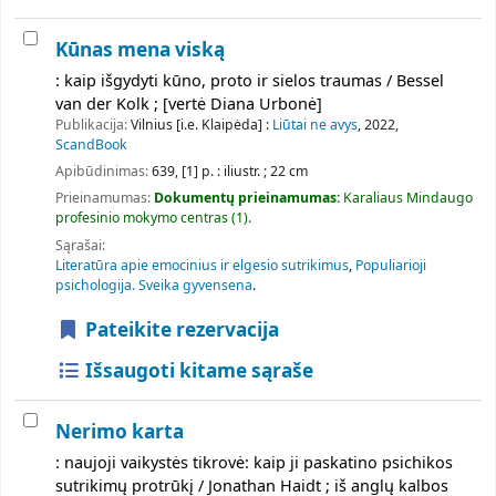
Kūnas mena viską
: kaip išgydyti kūno, proto ir sielos traumas / Bessel
van der Kolk ; [vertė Diana Urbonė]
Publikacija:
Vilnius [i.e. Klaipėda] :
Liūtai ne avys
, 2022,
ScandBook
Apibūdinimas:
639, [1] p. : iliustr. ; 22 cm
Prieinamumas:
Dokumentų prieinamumas:
Karaliaus Mindaugo
profesinio mokymo centras
(1).
Sąrašai:
Literatūra apie emocinius ir elgesio sutrikimus
,
Populiarioji
psichologija. Sveika gyvensena
.
Pateikite rezervacija
Išsaugoti kitame sąraše
Nerimo karta
: naujoji vaikystės tikrovė: kaip ji paskatino psichikos
sutrikimų protrūkį / Jonathan Haidt ; iš anglų kalbos