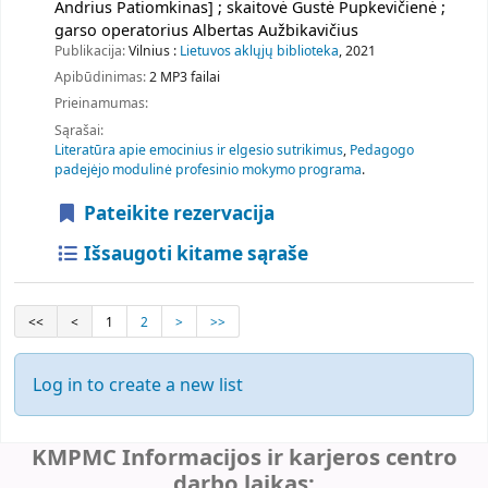
Andrius Patiomkinas] ; skaitovė Gustė Pupkevičienė ;
garso operatorius Albertas Aužbikavičius
Publikacija:
Vilnius :
Lietuvos aklųjų biblioteka
, 2021
Apibūdinimas:
2 MP3 failai
Prieinamumas:
Sąrašai:
Literatūra apie emocinius ir elgesio sutrikimus
,
Pedagogo
padejėjo modulinė profesinio mokymo programa
.
Pateikite rezervacija
Išsaugoti kitame sąraše
<<
<
1
2
>
>>
Log in to create a new list
KMPMC Informacijos ir karjeros centro
darbo laikas: