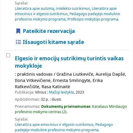
Sąrašai:
Literatūra apie autizmą, intelekto sutrikimus
,
Literatūra apie
emocinius ir elgesio sutrikimus
,
Pedagogo padejėjo modulinė
profesinio mokymo programa
,
Profesijos mokytojo programa
.
Pateikite rezervacija
Išsaugoti kitame sąraše
Elgesio ir emocijų sutrikimų turintis vaikas
mokykloje
: praktinis vadovas / Gražina Liutkevičė, Aurelija Dapšė,
Ilona Vitkevičienė, Ernesta Smilingytė, Erika
Ratkevičiūtė, Rasa Katinaitė
Publikacija:
Vilnius :
Mažoji leidykla
, 2023
Apibūdinimas:
32 p. : iliustr.
Prieinamumas:
Dokumentų prieinamumas:
Karaliaus Mindaugo
profesinio mokymo centras
(2).
Sąrašai:
Literatūra apie emocinius ir elgesio sutrikimus
,
Pedagogo
padejėjo modulinė profesinio mokymo programa
.