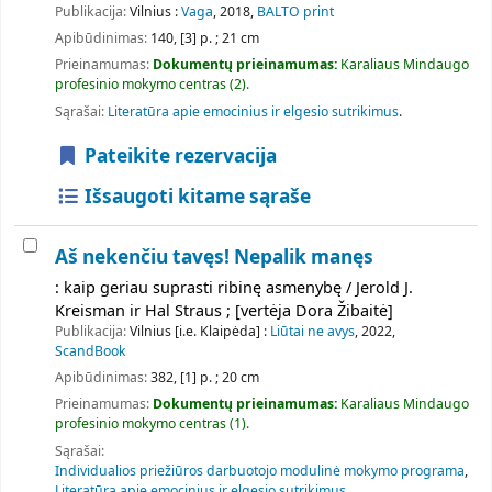
Publikacija:
Vilnius :
Vaga
, 2018,
BALTO print
Apibūdinimas:
140, [3] p. ; 21 cm
Prieinamumas:
Dokumentų prieinamumas:
Karaliaus Mindaugo
profesinio mokymo centras
(2).
Sąrašai:
Literatūra apie emocinius ir elgesio sutrikimus
.
Pateikite rezervacija
Išsaugoti kitame sąraše
Aš nekenčiu tavęs! Nepalik manęs
: kaip geriau suprasti ribinę asmenybę / Jerold J.
Kreisman ir Hal Straus ; [vertėja Dora Žibaitė]
Publikacija:
Vilnius [i.e. Klaipėda] :
Liūtai ne avys
, 2022,
ScandBook
Apibūdinimas:
382, [1] p. ; 20 cm
Prieinamumas:
Dokumentų prieinamumas:
Karaliaus Mindaugo
profesinio mokymo centras
(1).
Sąrašai:
Individualios priežiūros darbuotojo modulinė mokymo programa
,
Literatūra apie emocinius ir elgesio sutrikimus
.