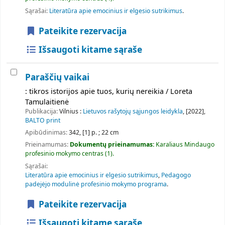
Sąrašai:
Literatūra apie emocinius ir elgesio sutrikimus
.
Pateikite rezervacija
Išsaugoti kitame sąraše
Paraščių vaikai
: tikros istorijos apie tuos, kurių nereikia / Loreta
Tamulaitienė
Publikacija:
Vilnius :
Lietuvos rašytojų sąjungos leidykla
, [2022],
BALTO print
Apibūdinimas:
342, [1] p. ; 22 cm
Prieinamumas:
Dokumentų prieinamumas:
Karaliaus Mindaugo
profesinio mokymo centras
(1).
Sąrašai:
Literatūra apie emocinius ir elgesio sutrikimus
,
Pedagogo
padejėjo modulinė profesinio mokymo programa
.
Pateikite rezervacija
Išsaugoti kitame sąraše