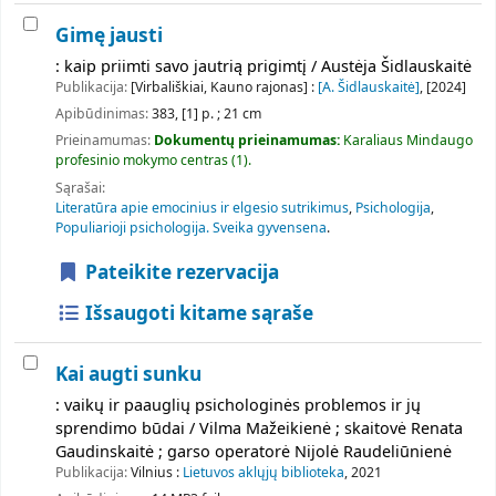
Gimę jausti
: kaip priimti savo jautrią prigimtį / Austėja Šidlauskaitė
Publikacija:
[Virbališkiai, Kauno rajonas] :
[A. Šidlauskaitė]
, [2024]
Apibūdinimas:
383, [1] p. ; 21 cm
Prieinamumas:
Dokumentų prieinamumas:
Karaliaus Mindaugo
profesinio mokymo centras
(1).
Sąrašai:
Literatūra apie emocinius ir elgesio sutrikimus
,
Psichologija
,
Populiarioji psichologija. Sveika gyvensena
.
Pateikite rezervacija
Išsaugoti kitame sąraše
Kai augti sunku
: vaikų ir paauglių psichologinės problemos ir jų
sprendimo būdai / Vilma Mažeikienė ; skaitovė Renata
Gaudinskaitė ; garso operatorė Nijolė Raudeliūnienė
Publikacija:
Vilnius :
Lietuvos aklųjų biblioteka
, 2021