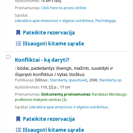
Apibūdinimas:
14 MP3 failų
Prieinamumas:
Click here to access online
Sąrašai:
Literatūra apie emocinius ir elgesio sutrikimus
,
Psichologija
.
Pateikite rezervacija
Išsaugoti kitame sąraše
Konfliktai - ką daryti?
: būdai, padedantys išvengti, mažinti, suvaldyti ir
išspręsti konfliktus / Vytas Stoškus
Publikacija:
[Vilnius :
Standartų spaustuvė]
, 2006,
Standartų sp.
Apibūdinimas:
110, [2] p. ; 17 cm
Prieinamumas:
Dokumentų prieinamumas:
Karaliaus Mindaugo
profesinio mokymo centras
(3).
Sąrašai:
Literatūra apie emocinius ir elgesio sutrikimus
.
Pateikite rezervacija
Išsaugoti kitame sąraše