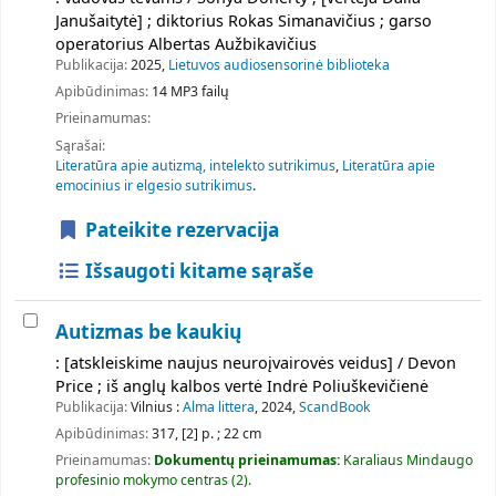
Janušaitytė] ; diktorius Rokas Simanavičius ; garso
operatorius Albertas Aužbikavičius
Publikacija:
2025,
Lietuvos audiosensorinė biblioteka
Apibūdinimas:
14 MP3 failų
Prieinamumas:
Sąrašai:
Literatūra apie autizmą, intelekto sutrikimus
,
Literatūra apie
emocinius ir elgesio sutrikimus
.
Pateikite rezervacija
Išsaugoti kitame sąraše
Autizmas be kaukių
: [atskleiskime naujus neuroįvairovės veidus] / Devon
Price ; iš anglų kalbos vertė Indrė Poliuškevičienė
Publikacija:
Vilnius :
Alma littera
, 2024,
ScandBook
Apibūdinimas:
317, [2] p. ; 22 cm
Prieinamumas:
Dokumentų prieinamumas:
Karaliaus Mindaugo
profesinio mokymo centras
(2).