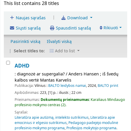
This list contains 28 titles
|
Naujas sąrašas
Download
Rikiuoti
Siųsti sąrašą
Spausdinti sąrašą
Pasirinkti viską
Išvalyti viską
Select titles to:
Add to list
ADHD
: diagnozė ar supergalia? / Anders Hansen ; iš švedų
kalbos vertė Mantas Karvelis
Publikacija:
Vilnius :
BALTO leidybos namai
, 2024,
BALTO print
Apibūdinimas:
223, [1] p. : iliustr. ; 22 cm
Prieinamumas:
Dokumentų prieinamumas:
Karaliaus Mindaugo
profesinio mokymo centras
(2).
Sąrašai:
Literatūra apie autizmą, intelekto sutrikimus
,
Literatūra apie
emocinius ir elgesio sutrikimus
,
Pedagogo padejėjo modulinė
profesinio mokymo programa
,
Profesijos mokytojo programa
.